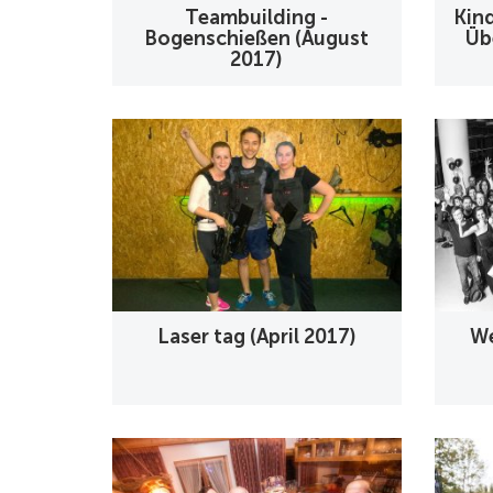
Teambuilding -
Kin
Bogenschießen (August
Üb
2017)
Laser tag (April 2017)
We