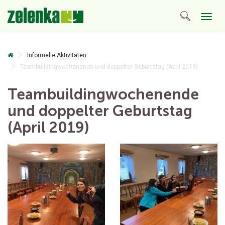
Togg
navig
Informelle Aktivitäten
Teambuildingwochenende und doppelter Geburtstag (April 2019)
Teambuildingwochenende
und doppelter Geburtstag
(April 2019)