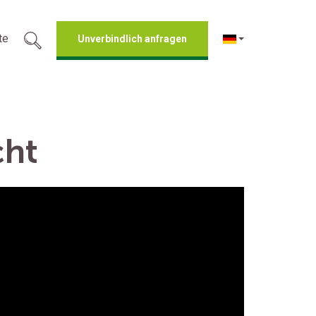
te
Unverbindlich anfragen
cht